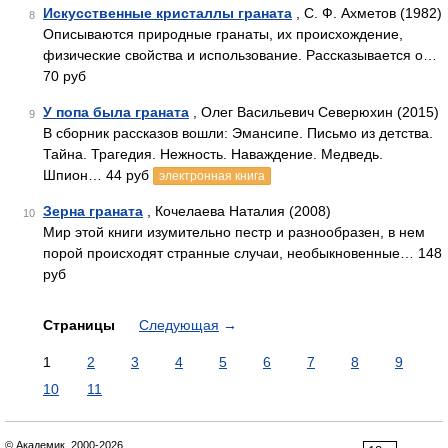
Искусственные кристаллы граната
, С. Ф. Ахметов (1982)
8
Описываются природные гранаты, их происхождение,
физические свойства и использование. Рассказывается о…
70 руб
У попа была граната
, Олег Васильевич Северюхин (2015)
9
В сборник рассказов вошли: Эмансипе. Письмо из детства.
Тайна. Трагедия. Нежность. Наваждение. Медведь.
Шпион… 44 руб
электронная книга
Зерна граната
, Кочелаева Наталия (2008)
10
Мир этой книги изумительно пестр и разнообразен, в нем
порой происходят странные случаи, необыкновенные… 148
руб
Страницы
Следующая
→
1
2
3
4
5
6
7
8
9
10
11
© Академик, 2000-2026