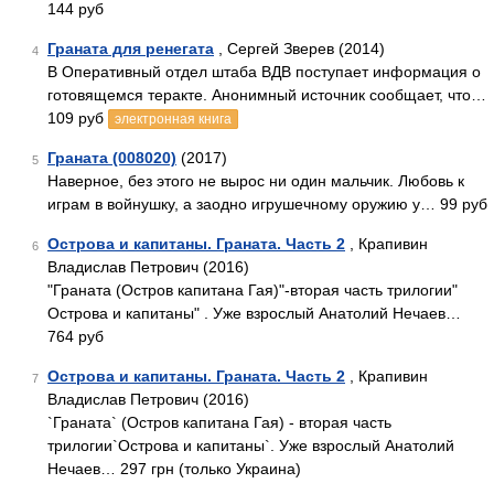
144 руб
Граната для ренегата
, Сергей Зверев (2014)
4
В Оперативный отдел штаба ВДВ поступает информация о
готовящемся теракте. Анонимный источник сообщает, что…
109 руб
электронная книга
Граната (008020)
(2017)
5
Наверное, без этого не вырос ни один мальчик. Любовь к
играм в войнушку, а заодно игрушечному оружию у… 99 руб
Острова и капитаны. Граната. Часть 2
, Крапивин
6
Владислав Петрович (2016)
"Граната (Остров капитана Гая)"-вторая часть трилогии"
Острова и капитаны" . Уже взрослый Анатолий Нечаев…
764 руб
Острова и капитаны. Граната. Часть 2
, Крапивин
7
Владислав Петрович (2016)
`Граната` (Остров капитана Гая) - вторая часть
трилогии`Острова и капитаны`. Уже взрослый Анатолий
Нечаев… 297 грн (только Украина)